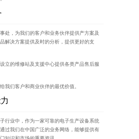
务
事处，为我们的客户和业务伙伴提供产方案及
品解决方案提供及时的分析，提供更好的支
设立的维修站及支援中心提供各类产品售后服
给我们客户和商业伙伴的最优价值。
能力
子行业中，作为一家可靠的电子生产设备系统
通过我们在中国广泛的业务网络，能够提供有
门知识和市场的重要资讯。