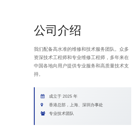
公司介绍
我们配备高水准的维修和技术服务团队。众多
资深技术工程师和专业维修工程师，多年来在
中国各地向用户提供专业服务和高质量技术支
持。
成立于 2025 年
香港总部，上海、深圳办事处
专业技术团队