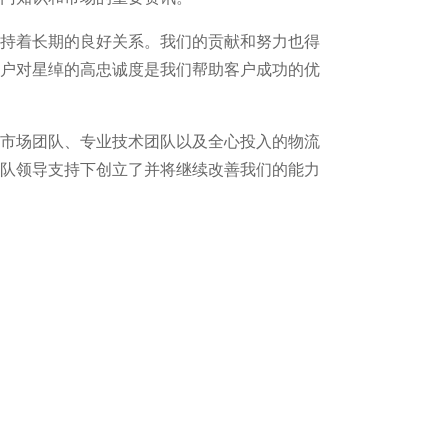
持着长期的良好关系。我们的贡献和努力也得
户对星绰的高忠诚度是我们帮助客户成功的优
市场团队、专业技术团队以及全心投入的物流
队领导支持下创立了并将继续改善我们的能力