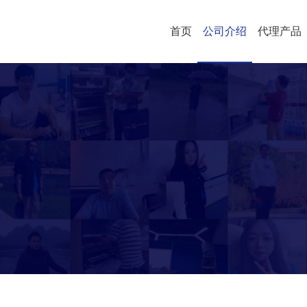
首页
公司介绍
代理产品