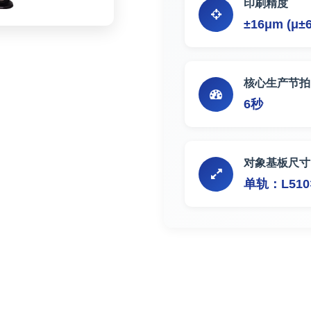
印刷精度
±16μm (μ±
核心生产节拍
6秒
对象基板尺寸
单轨：L510×