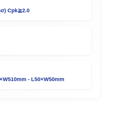
6σ) Cpk≧2.0
W510mm - L50×W50mm