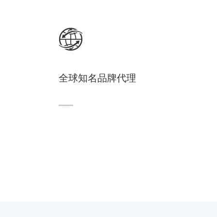
全球知名品牌代理