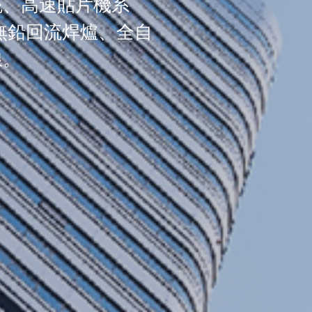
交流、產品購買到後
統、高速貼片機系
務團隊，在香港、國
交流、產品購買到後
統、高速貼片機系
供真正的本地化及時
無鉛回流焊爐、全自
援中心，提供專業的
供真正的本地化及時
無鉛回流焊爐、全自
線。
線。