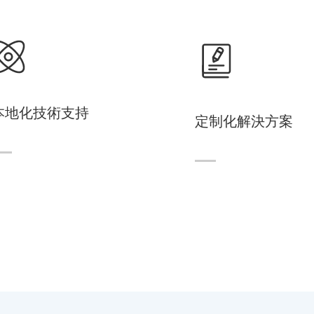
本地化技術支持
定制化解決方案