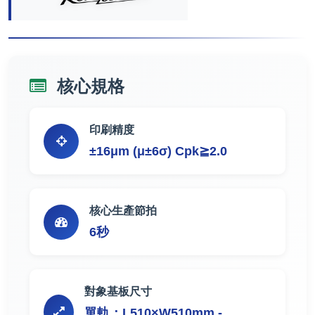
核心規格
印刷精度
±16μm (μ±6σ) Cpk≧2.0
核心生產節拍
6秒
對象基板尺寸
單軌：L510×W510mm -